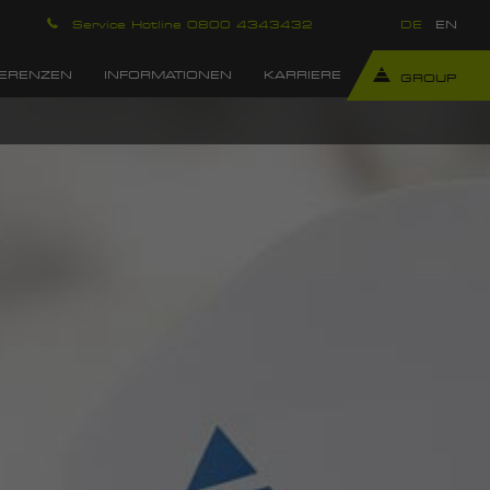
Service Hotline 0800 4343432
DE
EN
ERENZEN
INFORMATIONEN
KARRIERE
GROUP