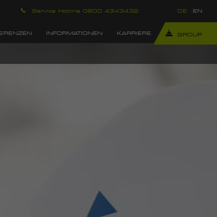
Service Hotline 0800 4343432
DE
EN
ERENZEN
INFORMATIONEN
KARRIERE
GROUP